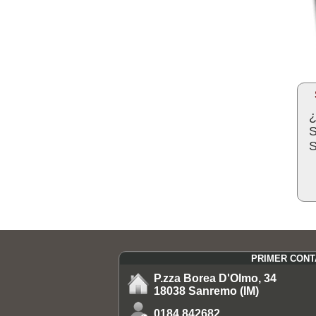
¿
S
S
PRIMER CON
P.zza Borea D'Olmo, 34
18038 Sanremo (IM)
0184.842682