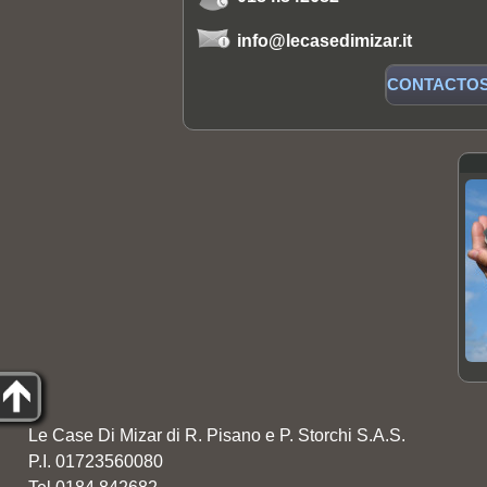
info@lecasedimizar.it
CONTACTO
Le Case Di Mizar di R. Pisano e P. Storchi S.A.S.
P.I. 01723560080