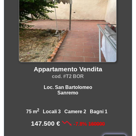
Appartamento Vendita
cod. #T2 BOR
Loc. San Bartolomeo
Sanremo
2
75 m
Locali 3 Camere 2 Bagni 1
147.500 €
-7.8%
160000