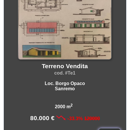
Terreno Vendita
cod. #Te1
Loc. Borgo Opaco
Sanremo
2
2000 m
80.000 €
-33.3%
120000