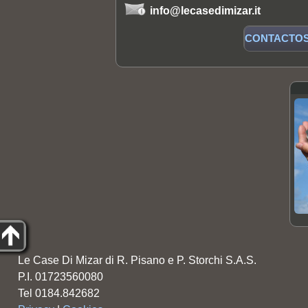
info@lecasedimizar.it
CONTACTO
Le Case Di Mizar di R. Pisano e P. Storchi S.A.S.
P.I. 01723560080
Tel 0184.842682