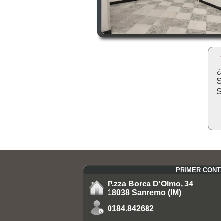
¿
S
S
PRIMER CON
P.zza Borea D'Olmo, 34
18038 Sanremo (IM)
0184.842682